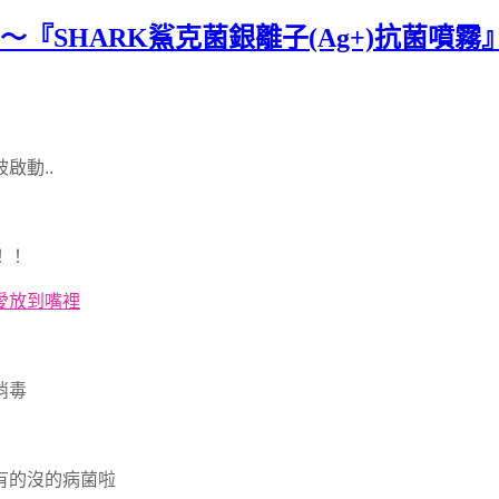
幫手～『SHARK鯊克菌銀離子(Ag+)抗菌噴
啟動..
！！
愛放到嘴裡
消毒
有的沒的病菌啦