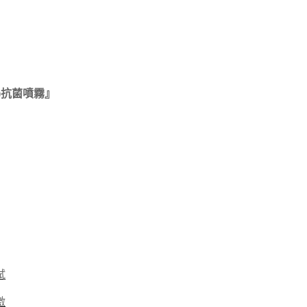
+)抗菌噴霧』
試
激