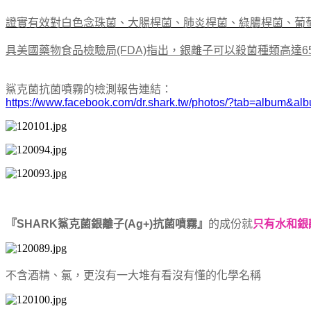
證實有效對白色念珠菌、大腸桿菌、肺炎桿菌、綠膿桿菌、葡萄
具美國藥物食品檢驗局(FDA)指出，銀離子可以殺菌種類高達6
鯊克菌抗菌噴霧的檢測報告連結：
https://www.facebook.com/dr.shark.tw/photos/?tab=album&
『SHARK鯊克菌銀離子(Ag+)抗菌噴霧』
的成份就
只有水和銀
不含酒精、氯，更沒有一大堆有看沒有懂的化學名稱