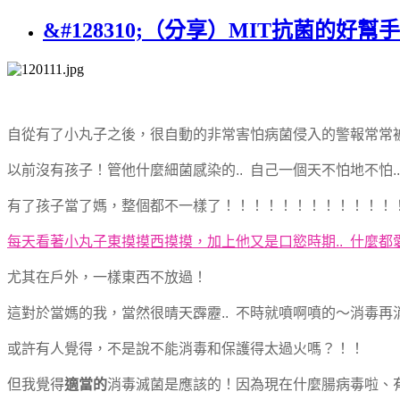
&#128310;（分享）MIT抗菌的好
自從有了小丸子之後，很自動的非常害怕病菌侵入的警報常常被
以前沒有孩子！管他什麼細菌感染的.. 自己一個天不怕地不怕..
有了孩子當了媽，整個都不一樣了！！！！！！！！！！！！
每天看著小丸子東摸摸西摸摸，加上他又是口慾時期.. 什麼都
尤其在戶外，一樣東西不放過！
這對於當媽的我，當然很晴天霹靂.. 不時就噴啊噴的～消毒再
或許有人覺得，不是說不能消毒和保護得太過火嗎？！！
但我覺得
適當的
消毒滅菌是應該的！因為現在什麼腸病毒啦、