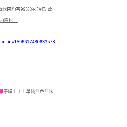
球菌均有99%的抑制功效
50種以上
album_id=1596617480633578
離子
喔！！！單純無色無味