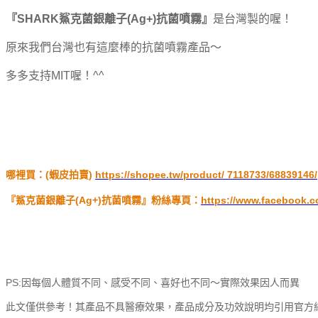
『SHARK鯊克菌銀離子(Ag+)抗菌噴霧』
是台灣製的喔！
原來我們台灣也有這麼棒的抗菌噴霧產品～
多多支持MIT喔！^^
哪裡買：(蝦皮拍賣)
https://shopee.tw/product/ 7118733/68839146/
『鯊克菌銀離子(Ag+)抗菌噴霧』粉絲專頁：
https://www.facebook.co
PS:因每個人體質不同、感受不同、喜好也不同～實際效果因人而異
此文僅供參考！其產品不具醫療效果，產品成分及功效說明均引用官方